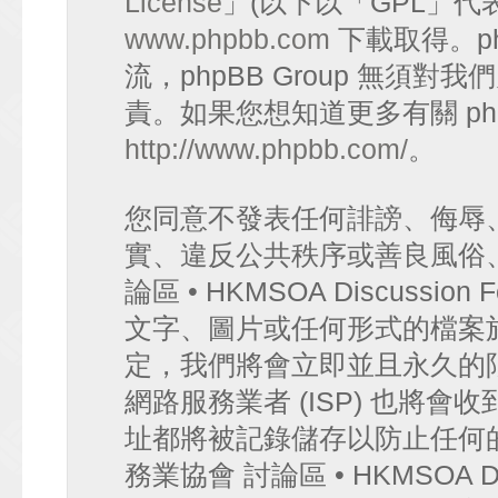
License
」(以下以「GPL」代
www.phpbb.com
下載取得。p
流，phpBB Group 無須
責。如果您想知道更多有關 ph
http://www.phpbb.com/
。
您同意不發表任何誹謗、侮辱
實、違反公共秩序或善良風俗
論區 • HKMSOA Discuss
文字、圖片或任何形式的檔案
定，我們將會立即並且永久的
網路服務業者 (ISP) 也將會
址都將被記錄儲存以防止任何
務業協會 討論區 • HKMSOA D