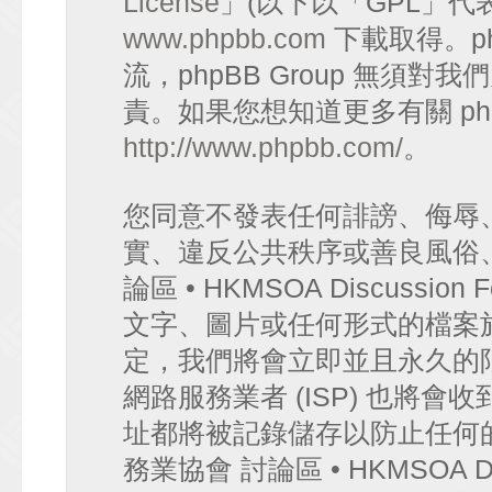
License
」(以下以「GPL」代
www.phpbb.com
下載取得。p
流，phpBB Group 無須
責。如果您想知道更多有關 ph
http://www.phpbb.com/
。
您同意不發表任何誹謗、侮辱
實、違反公共秩序或善良風俗
論區 • HKMSOA Discuss
文字、圖片或任何形式的檔案
定，我們將會立即並且永久的
網路服務業者 (ISP) 也將會
址都將被記錄儲存以防止任何
務業協會 討論區 • HKMSOA D