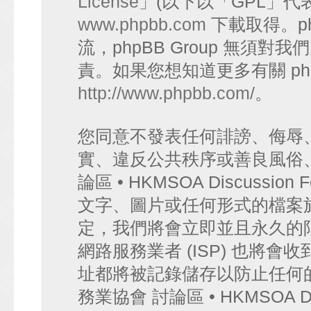
License
」(以下以「GPL」代
www.phpbb.com
下載取得。p
流，phpBB Group 無須
責。如果您想知道更多有關 ph
http://www.phpbb.com/
。
您同意不發表任何誹謗、侮辱
實、違反公共秩序或善良風俗
論區 • HKMSOA Discuss
文字、圖片或任何形式的檔案
定，我們將會立即並且永久的
網路服務業者 (ISP) 也將會
址都將被記錄儲存以防止任何
務業協會 討論區 • HKMSOA D