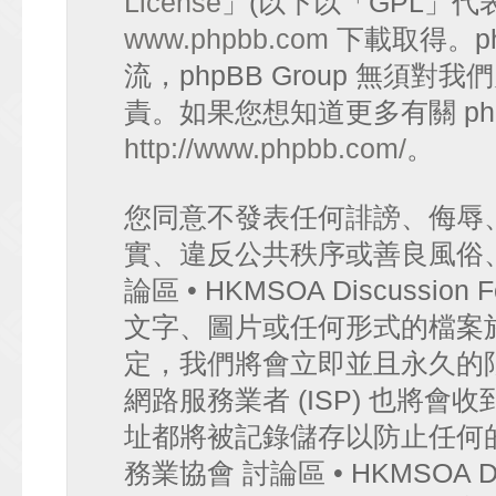
License
」(以下以「GPL」代
www.phpbb.com
下載取得。p
流，phpBB Group 無須
責。如果您想知道更多有關 ph
http://www.phpbb.com/
。
您同意不發表任何誹謗、侮辱
實、違反公共秩序或善良風俗
論區 • HKMSOA Discuss
文字、圖片或任何形式的檔案
定，我們將會立即並且永久的
網路服務業者 (ISP) 也將會
址都將被記錄儲存以防止任何
務業協會 討論區 • HKMSOA D