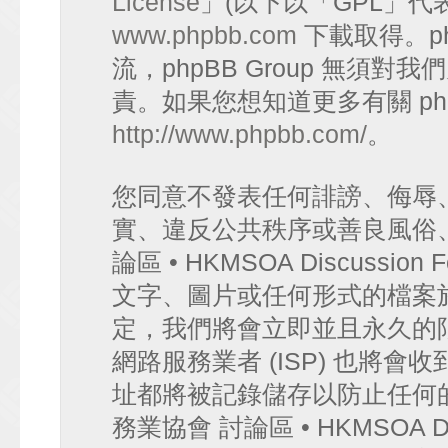
License
」(以下以「GPL」代
www.phpbb.com
下載取得。p
流，phpBB Group 無須
責。如果您想知道更多有關 ph
http://www.phpbb.com/
。
您同意不發表任何誹謗、侮辱
實、違反公共秩序或善良風俗
論區 • HKMSOA Discuss
文字、圖片或任何形式的檔案
定，我們將會立即並且永久的
網路服務業者 (ISP) 也將會
址都將被記錄儲存以防止任何
務業協會 討論區 • HKMSOA D