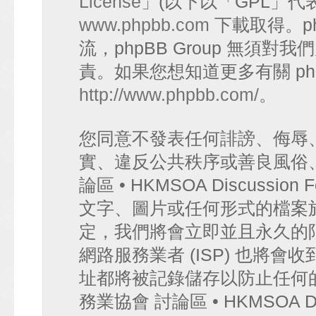
License
」(以下以「GPL」代
www.phpbb.com
下載取得。p
流，phpBB Group 無須
責。如果您想知道更多有關 ph
http://www.phpbb.com/
。
您同意不發表任何誹謗、侮辱
實、違反公共秩序或善良風俗
論區 • HKMSOA Discuss
文字、圖片或任何形式的檔案
定，我們將會立即並且永久的
網路服務業者 (ISP) 也將會
址都將被記錄儲存以防止任何
務業協會 討論區 • HKMSOA D