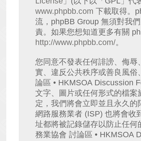
License
」(以下以「GPL」代
www.phpbb.com
下載取得。p
流，phpBB Group 無須
責。如果您想知道更多有關 ph
http://www.phpbb.com/
。
您同意不發表任何誹謗、侮辱
實、違反公共秩序或善良風俗
論區 • HKMSOA Discuss
文字、圖片或任何形式的檔案
定，我們將會立即並且永久的
網路服務業者 (ISP) 也將會
址都將被記錄儲存以防止任何
務業協會 討論區 • HKMSOA D