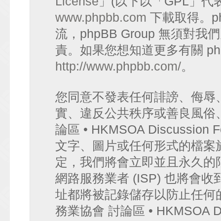
License
」(以下以「GPL」代
www.phpbb.com
下載取得。p
流，phpBB Group 無須
責。如果您想知道更多有關 ph
http://www.phpbb.com/
。
您同意不發表任何誹謗、侮辱
實、違反公共秩序或善良風俗
論區 • HKMSOA Discuss
文字、圖片或任何形式的檔案
定，我們將會立即並且永久的
網路服務業者 (ISP) 也將會
址都將被記錄儲存以防止任何
務業協會 討論區 • HKMSOA D