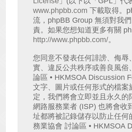
License
」(以下以「GPL」代
www.phpbb.com
下載取得。p
流，phpBB Group 無須
責。如果您想知道更多有關 ph
http://www.phpbb.com/
。
您同意不發表任何誹謗、侮辱
實、違反公共秩序或善良風俗
論區 • HKMSOA Discuss
文字、圖片或任何形式的檔案
定，我們將會立即並且永久的
網路服務業者 (ISP) 也將會
址都將被記錄儲存以防止任何
務業協會 討論區 • HKMSOA D