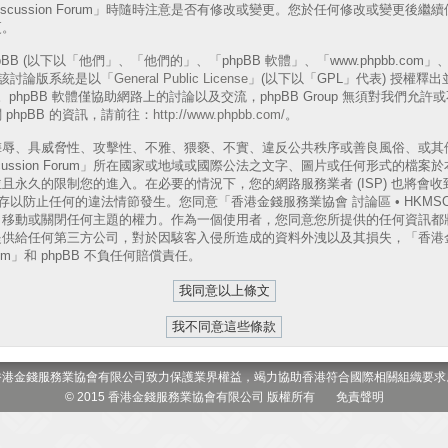
A Discussion Forum」時隨時注意是否有修改或變更。您於任何修改或變更
更。
B (以下以「他們」、「他們的」、「phpBB 軟體」、「www.phpbb.com」、「p
表)，該討論版系統是以「
General Public License
」(以下以「GPL」代表) 授權釋
phpBB 軟體僅協助網路上的討論以及交流，phpBB Group 無須對我們允
phpBB 的資訊，請前往：
http://www.phpbb.com/
。
侮辱、具威脅性、攻擊性、不雅、猥褻、不實、違反公共秩序或善良風俗、或其
 Discussion Forum」所在國家或地域或國際公法之文字、圖片或任何形式的
且永久的限制您的進入。在必要的情況下，您的網路服務業者 (ISP) 也將會
以防止任何的違法情節發生。您同意「香港金錢服務業協會 討論區 • HKMSOA Dis
、移動或關閉任何主題的權力。作為一個使用者，您同意您所提供的任何資訊都
供給任何第三方公司，對於因駭客入侵所造成的資料外洩以及其損失，「香港金
 Forum」和 phpBB 不負任何賠償責任。
香港金錢服務業協會有限公司致力保護業界權益，竭力協助香港符合國際相關組織要求
© 2015 香港金錢服務業協會有限公司 版權所有
免責聲明