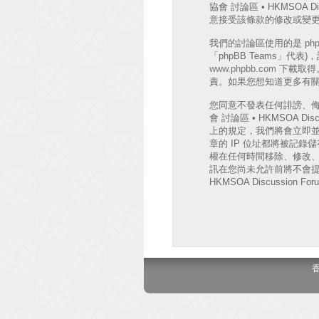
協會 討論區 • HKMSO
意接受該條款的修改或變
我們的討論區使用的是 phpB
「phpBB Teams」代
www.phpbb.com
下載取得。
責。如果您想知道更多有關 
您同意不發表任何誹謗、
會 討論區 • HKMSOA
上的規定，我們將會立即並
章的 IP 位址都將被記錄儲存
權在任何時間移除、修改
訊在您尚未允許前將不會提
HKMSOA Discussion