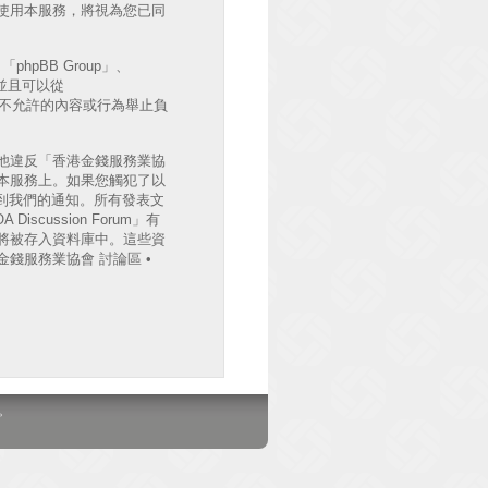
後繼續使用本服務，將視為您已同
hpBB Group」、
出並且可以從
許或不允許的內容或行為舉止負
他違反「香港金錢服務業協
檔案於本服務上。如果您觸犯了以
收到我們的通知。所有發表文
cussion Forum」有
將被存入資料庫中。這些資
錢服務業協會 討論區 •
。