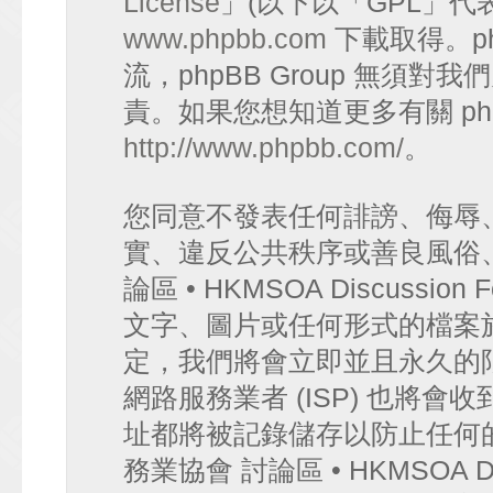
License
」(以下以「GPL」代
www.phpbb.com
下載取得。p
流，phpBB Group 無須
責。如果您想知道更多有關 ph
http://www.phpbb.com/
。
您同意不發表任何誹謗、侮辱
實、違反公共秩序或善良風俗
論區 • HKMSOA Discuss
文字、圖片或任何形式的檔案
定，我們將會立即並且永久的
網路服務業者 (ISP) 也將會
址都將被記錄儲存以防止任何
務業協會 討論區 • HKMSOA D