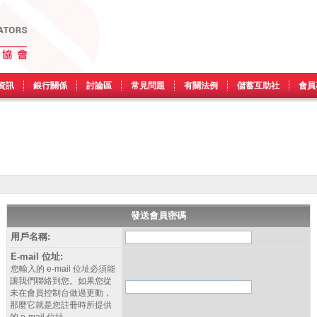
資訊
銀行關係
討論區
常見問題
有關法例
儲蓄互助社
會員
發送會員密碼
用戶名稱:
E-mail 位址:
您輸入的 e-mail 位址必須能
讓我們聯絡到您。如果您從
未在會員控制台做過更動，
那麼它就是您註冊時所提供