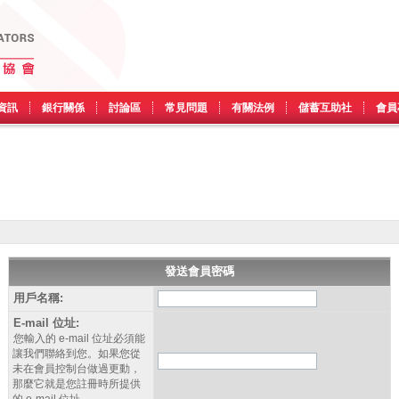
資訊
銀行關係
討論區
常見問題
有關法例
儲蓄互助社
會員
發送會員密碼
用戶名稱:
E-mail 位址:
您輸入的 e-mail 位址必須能
讓我們聯絡到您。如果您從
未在會員控制台做過更動，
那麼它就是您註冊時所提供