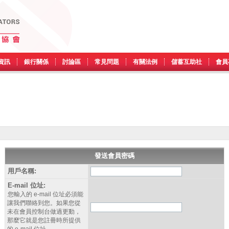
資訊
銀行關係
討論區
常見問題
有關法例
儲蓄互助社
會員
發送會員密碼
用戶名稱:
E-mail 位址:
您輸入的 e-mail 位址必須能
讓我們聯絡到您。如果您從
未在會員控制台做過更動，
那麼它就是您註冊時所提供