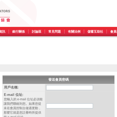
資訊
銀行關係
討論區
常見問題
有關法例
儲蓄互助社
會員
發送會員密碼
用戶名稱:
E-mail 位址:
您輸入的 e-mail 位址必須能
讓我們聯絡到您。如果您從
未在會員控制台做過更動，
那麼它就是您註冊時所提供