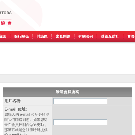
資訊
銀行關係
討論區
常見問題
有關法例
儲蓄互助社
會員
發送會員密碼
用戶名稱:
E-mail 位址:
您輸入的 e-mail 位址必須能
讓我們聯絡到您。如果您從
未在會員控制台做過更動，
那麼它就是您註冊時所提供