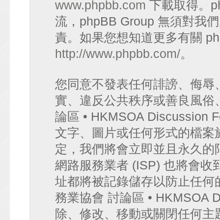
www.phpbb.com
下載取得。p
流，phpBB Group 無須
責。如果您想知道更多有關 ph
http://www.phpbb.com/
。
您同意不發表任何誹謗、侮辱
實、違反公共秩序或善良風俗
論區 • HKMSOA Discuss
文字、圖片或任何形式的檔案
定，我們將會立即並且永久的
網路服務業者 (ISP) 也將會
址都將被記錄儲存以防止任何
務業協會 討論區 • HKMSOA D
除、修改、移動或關閉任何主