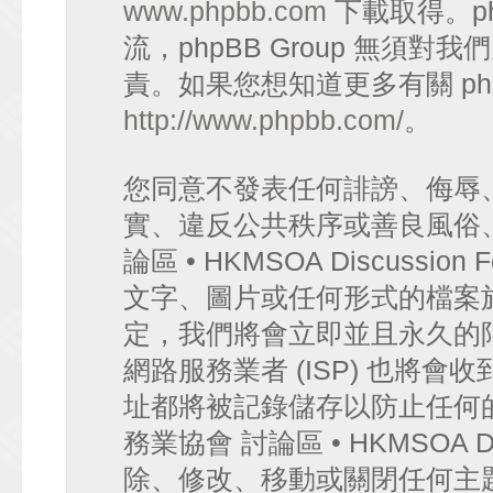
www.phpbb.com
下載取得。p
流，phpBB Group 無須
責。如果您想知道更多有關 ph
http://www.phpbb.com/
。
您同意不發表任何誹謗、侮辱
實、違反公共秩序或善良風俗
論區 • HKMSOA Discuss
文字、圖片或任何形式的檔案
定，我們將會立即並且永久的
網路服務業者 (ISP) 也將會
址都將被記錄儲存以防止任何
務業協會 討論區 • HKMSOA D
除、修改、移動或關閉任何主