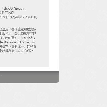
hpBB Group」、
出並且可以從
許或不允許的內容或行為舉止負
他違反「香港金錢服務業協
檔案於本服務上。如果您觸犯了以
收到我們的通知。所有發表文
cussion Forum」有
將被存入資料庫中。這些資
錢服務業協會 討論區 •
。