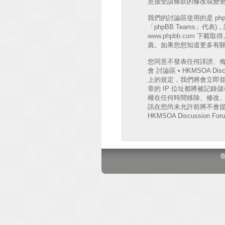
意接受該條款的修改或變
我們的討論區使用的是 phpB
「phpBB Teams」代
www.phpbb.com
下載取得。
責。如果您想知道更多有關 
您同意不發表任何誹謗、
會 討論區 • HKMSOA
上的規定，我們將會立即並
章的 IP 位址都將被記錄儲存
權在任何時間移除、修改
訊在您尚未允許前將不會提
HKMSOA Discussion