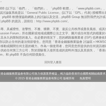
更。
B (以下以「他們」、「他們的」、「phpBB 軟體」、「www.phpbb.com」、「p
表)，該討論版系統是以「
General Public License
」(以下以「GPL」代表) 授權釋
phpBB 軟體僅協助網路上的討論以及交流，phpBB Group 無須對我們允
phpBB 的資訊，請前往：
http://www.phpbb.com/
。
侮辱、具威脅性、攻擊性、不雅、猥褻、不實、違反公共秩序或善良風俗、或其
 Discussion Forum」所在國家或地域或國際公法之文字、圖片或任何形式的
且永久的限制您的進入。在必要的情況下，您的網路服務業者 (ISP) 也將會
以防止任何的違法情節發生。您同意「香港金錢服務業協會 討論區 • HKMSOA Dis
、移動或關閉任何主題的權力。作為一個使用者，您同意您所提供的任何資訊都
供給任何第三方公司，對於因駭客入侵所造成的資料外洩以及其損失，「香港金
 Forum」和 phpBB 不負任何賠償責任。
回到登入畫面
香港金錢服務業協會有限公司致力保護業界權益，竭力協助香港符合國際相關組織要求
© 2015 香港金錢服務業協會有限公司 版權所有
免責聲明