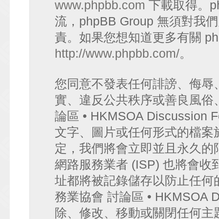
www.phpbb.com
下載取得。p
流，phpBB Group 無須
責。如果您想知道更多有關 ph
http://www.phpbb.com/
。
您同意不發表任何誹謗、侮辱
實、違反公共秩序或善良風俗
論區 • HKMSOA Discuss
文字、圖片或任何形式的檔案
定，我們將會立即並且永久的
網路服務業者 (ISP) 也將會
址都將被記錄儲存以防止任何
務業協會 討論區 • HKMSOA D
除、修改、移動或關閉任何主