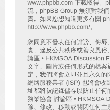
www.phpbb.com
下載取得。p
流，phpBB Group 無須
責。如果您想知道更多有關 ph
http://www.phpbb.com/
。
您同意不發表任何誹謗、侮辱
實、違反公共秩序或善良風俗
論區 • HKMSOA Discuss
文字、圖片或任何形式的檔案
定，我們將會立即並且永久的
網路服務業者 (ISP) 也將會
址都將被記錄儲存以防止任何
務業協會 討論區 • HKMSOA D
除、修改、移動或關閉任何主