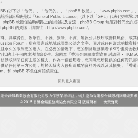
更。
B (以下以「他們」、「他們的」、「phpBB 軟體」、「www.phpbb.com」、「p
表)，該討論版系統是以「
General Public License
」(以下以「GPL」代表) 授權釋
phpBB 軟體僅協助網路上的討論以及交流，phpBB Group 無須對我們允
phpBB 的資訊，請前往：
http://www.phpbb.com/
。
侮辱、具威脅性、攻擊性、不雅、猥褻、不實、違反公共秩序或善良風俗、或其
 Discussion Forum」所在國家或地域或國際公法之文字、圖片或任何形式的
且永久的限制您的進入。在必要的情況下，您的網路服務業者 (ISP) 也將會
以防止任何的違法情節發生。您同意「香港金錢服務業協會 討論區 • HKMSOA Dis
、移動或關閉任何主題的權力。作為一個使用者，您同意您所提供的任何資訊都
供給任何第三方公司，對於因駭客入侵所造成的資料外洩以及其損失，「香港金
 Forum」和 phpBB 不負任何賠償責任。
回到登入畫面
香港金錢服務業協會有限公司致力保護業界權益，竭力協助香港符合國際相關組織要求
© 2015 香港金錢服務業協會有限公司 版權所有
免責聲明