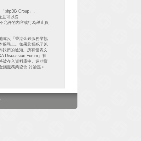
hpBB Group」、
出並且可以從
許或不允許的內容或行為舉止負
他違反「香港金錢服務業協
檔案於本服務上。如果您觸犯了以
收到我們的通知。所有發表文
cussion Forum」有
將被存入資料庫中。這些資
錢服務業協會 討論區 •
。