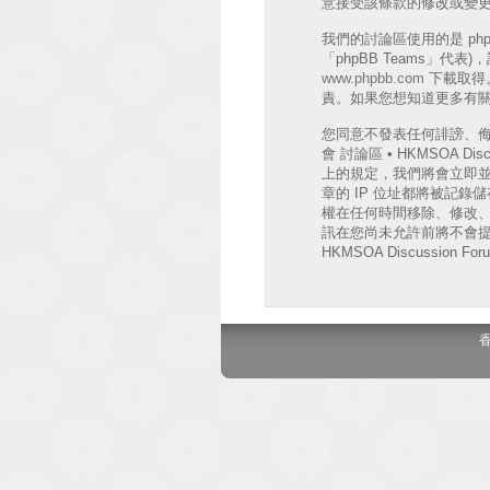
意接受該條款的修改或變
我們的討論區使用的是 phpB
「phpBB Teams」代
www.phpbb.com
下載取得。
責。如果您想知道更多有關 
您同意不發表任何誹謗、
會 討論區 • HKMSOA
上的規定，我們將會立即並
章的 IP 位址都將被記錄儲存
權在任何時間移除、修改
訊在您尚未允許前將不會提
HKMSOA Discussion