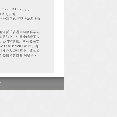
hpBB Group」、
出並且可以從
許或不允許的內容或行為舉止負
他違反「香港金錢服務業協
檔案於本服務上。如果您觸犯了以
收到我們的通知。所有發表文
cussion Forum」有
將被存入資料庫中。這些資
錢服務業協會 討論區 •
。