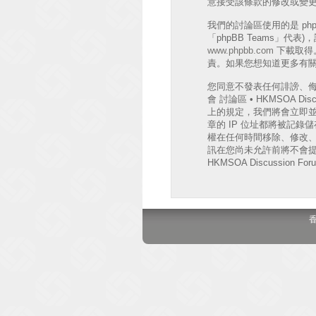
意接受該條款的修改或變
我們的討論區使用的是 phpB
「phpBB Teams」代
www.phpbb.com
下載取得。
責。如果您想知道更多有關 
您同意不發表任何誹謗、
會 討論區 • HKMSOA
上的規定，我們將會立即並
章的 IP 位址都將被記錄儲存
權在任何時間移除、修改
訊在您尚未允許前將不會提
HKMSOA Discussion