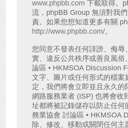
www.phpbb.com
下載取得。p
流，phpBB Group 無須
責。如果您想知道更多有關 ph
http://www.phpbb.com/
。
您同意不發表任何誹謗、侮辱
實、違反公共秩序或善良風俗
論區 • HKMSOA Discuss
文字、圖片或任何形式的檔案
定，我們將會立即並且永久的
網路服務業者 (ISP) 也將會
址都將被記錄儲存以防止任何
務業協會 討論區 • HKMSOA D
除、修改、移動或關閉任何主