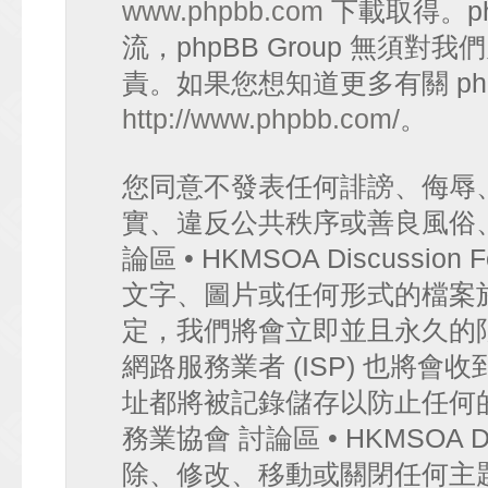
www.phpbb.com
下載取得。p
流，phpBB Group 無須
責。如果您想知道更多有關 ph
http://www.phpbb.com/
。
您同意不發表任何誹謗、侮辱
實、違反公共秩序或善良風俗
論區 • HKMSOA Discuss
文字、圖片或任何形式的檔案
定，我們將會立即並且永久的
網路服務業者 (ISP) 也將會
址都將被記錄儲存以防止任何
務業協會 討論區 • HKMSOA D
除、修改、移動或關閉任何主