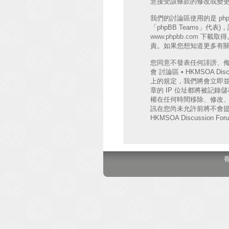
意接受該條款的修改或變
我們的討論區使用的是 phpB
「phpBB Teams」代
www.phpbb.com
下載取得。
責。如果您想知道更多有關 
您同意不發表任何誹謗、
會 討論區 • HKMSOA
上的規定，我們將會立即並
章的 IP 位址都將被記錄儲存
權在任何時間移除、修改
訊在您尚未允許前將不會提
HKMSOA Discussion