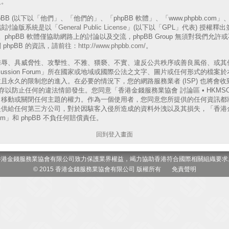
更。
B (以下以「他們」、「他們的」、「phpBB 軟體」、「www.phpbb.com」、「p
表)，該討論版系統是以「
General Public License
」(以下以「GPL」代表) 授權釋
phpBB 軟體僅協助網路上的討論以及交流，phpBB Group 無須對我們允
phpBB 的資訊，請前往：
http://www.phpbb.com/
。
侮辱、具威脅性、攻擊性、不雅、猥褻、不實、違反公共秩序或善良風俗、或其
 Discussion Forum」所在國家或地域或國際公法之文字、圖片或任何形式的
且永久的限制您的進入。在必要的情況下，您的網路服務業者 (ISP) 也將會
以防止任何的違法情節發生。您同意「香港金錢服務業協會 討論區 • HKMSOA Dis
、移動或關閉任何主題的權力。作為一個使用者，您同意您所提供的任何資訊都
供給任何第三方公司，對於因駭客入侵所造成的資料外洩以及其損失，「香港金
 Forum」和 phpBB 不負任何賠償責任。
回到登入畫面
香港金錢服務業協會有限公司致力保護業界權益，竭力協助香港符合國際相關組織要求
© 2015 香港金錢服務業協會有限公司 版權所有
免責聲明