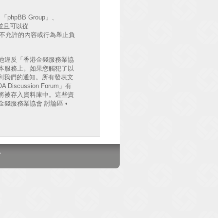
hpBB Group」、
出並且可以從
許或不允許的內容或行為舉止負
他違反「香港金錢服務業協
檔案於本服務上。如果您觸犯了以
收到我們的通知。所有發表文
cussion Forum」有
將被存入資料庫中。這些資
錢服務業協會 討論區 •
。