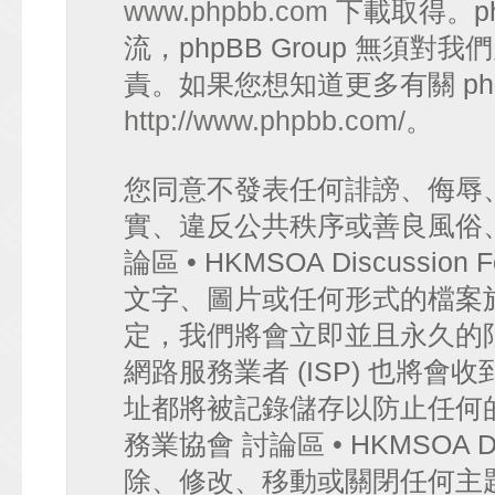
www.phpbb.com
下載取得。p
流，phpBB Group 無須
責。如果您想知道更多有關 ph
http://www.phpbb.com/
。
您同意不發表任何誹謗、侮辱
實、違反公共秩序或善良風俗
論區 • HKMSOA Discuss
文字、圖片或任何形式的檔案
定，我們將會立即並且永久的
網路服務業者 (ISP) 也將會
址都將被記錄儲存以防止任何
務業協會 討論區 • HKMSOA D
除、修改、移動或關閉任何主