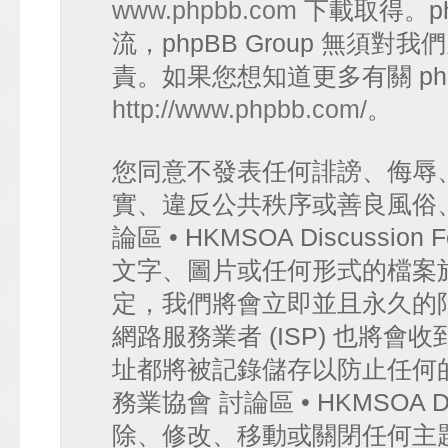
www.phpbb.com
下載取得。p
流，phpBB Group 無須
責。如果您想知道更多有關 ph
http://www.phpbb.com/
。
您同意不發表任何誹謗、侮辱
實、違反公共秩序或善良風俗
論區 • HKMSOA Discuss
文字、圖片或任何形式的檔案
定，我們將會立即並且永久的
網路服務業者 (ISP) 也將會
址都將被記錄儲存以防止任何
務業協會 討論區 • HKMSOA D
除、修改、移動或關閉任何主