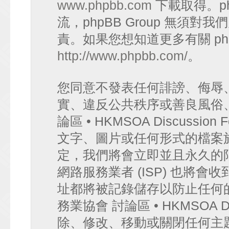
www.phpbb.com
下載取得。p
流，phpBB Group 無須
責。如果您想知道更多有關 ph
http://www.phpbb.com/
。
您同意不發表任何誹謗、侮辱
實、違反公共秩序或善良風俗
論區 • HKMSOA Discuss
文字、圖片或任何形式的檔案
定，我們將會立即並且永久的
網路服務業者 (ISP) 也將會
址都將被記錄儲存以防止任何
務業協會 討論區 • HKMSOA D
除、修改、移動或關閉任何主