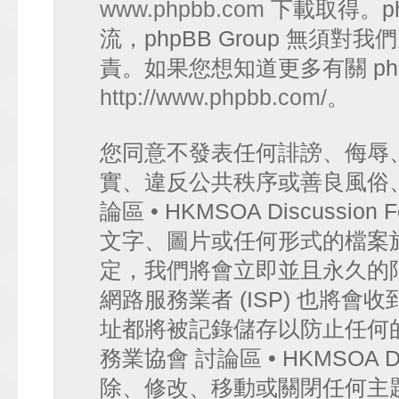
www.phpbb.com
下載取得。p
流，phpBB Group 無須
責。如果您想知道更多有關 ph
http://www.phpbb.com/
。
您同意不發表任何誹謗、侮辱
實、違反公共秩序或善良風俗
論區 • HKMSOA Discuss
文字、圖片或任何形式的檔案
定，我們將會立即並且永久的
網路服務業者 (ISP) 也將會
址都將被記錄儲存以防止任何
務業協會 討論區 • HKMSOA D
除、修改、移動或關閉任何主