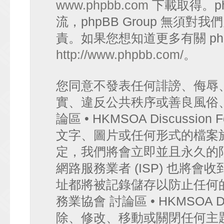
www.phpbb.com
下載取得。p
流，phpBB Group 無須
責。如果您想知道更多有關 ph
http://www.phpbb.com/
。
您同意不發表任何誹謗、侮辱
實、違反公共秩序或善良風俗
論區 • HKMSOA Discuss
文字、圖片或任何形式的檔案
定，我們將會立即並且永久的
網路服務業者 (ISP) 也將會
址都將被記錄儲存以防止任何
務業協會 討論區 • HKMSOA D
除、修改、移動或關閉任何主