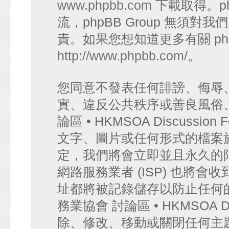
www.phpbb.com
下載取得。p
流，phpBB Group 無須
責。如果您想知道更多有關 ph
http://www.phpbb.com/
。
您同意不發表任何誹謗、侮辱
實、違反公共秩序或善良風俗
論區 • HKMSOA Discuss
文字、圖片或任何形式的檔案
定，我們將會立即並且永久的
網路服務業者 (ISP) 也將會
址都將被記錄儲存以防止任何
務業協會 討論區 • HKMSOA D
除、修改、移動或關閉任何主