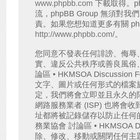
www.phpbb.com
下載取得。p
流，phpBB Group 無須
責。如果您想知道更多有關 ph
http://www.phpbb.com/
。
您同意不發表任何誹謗、侮辱
實、違反公共秩序或善良風俗
論區 • HKMSOA Discuss
文字、圖片或任何形式的檔案
定，我們將會立即並且永久的
網路服務業者 (ISP) 也將會
址都將被記錄儲存以防止任何
務業協會 討論區 • HKMSOA D
除、修改、移動或關閉任何主