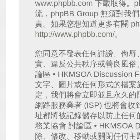
www.phpbb.com
下載取得。p
流，phpBB Group 無須
責。如果您想知道更多有關 ph
http://www.phpbb.com/
。
您同意不發表任何誹謗、侮辱
實、違反公共秩序或善良風俗
論區 • HKMSOA Discuss
文字、圖片或任何形式的檔案
定，我們將會立即並且永久的
網路服務業者 (ISP) 也將會
址都將被記錄儲存以防止任何
務業協會 討論區 • HKMSOA D
除、修改、移動或關閉任何主