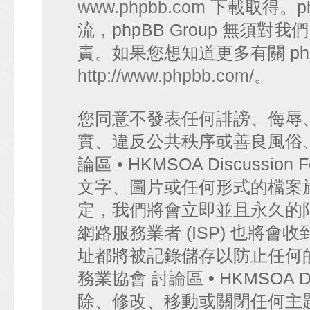
www.phpbb.com
下載取得。p
流，phpBB Group 無須
責。如果您想知道更多有關 ph
http://www.phpbb.com/
。
您同意不發表任何誹謗、侮辱
實、違反公共秩序或善良風俗
論區 • HKMSOA Discuss
文字、圖片或任何形式的檔案
定，我們將會立即並且永久的
網路服務業者 (ISP) 也將會
址都將被記錄儲存以防止任何
務業協會 討論區 • HKMSOA D
除、修改、移動或關閉任何主