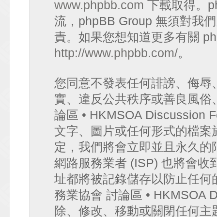
www.phpbb.com
下載取得。p
流，phpBB Group 無須
責。如果您想知道更多有關 ph
http://www.phpbb.com/
。
您同意不發表任何誹謗、侮辱
實、違反公共秩序或善良風俗
論區 • HKMSOA Discuss
文字、圖片或任何形式的檔案
定，我們將會立即並且永久的
網路服務業者 (ISP) 也將會
址都將被記錄儲存以防止任何
務業協會 討論區 • HKMSOA D
除、修改、移動或關閉任何主