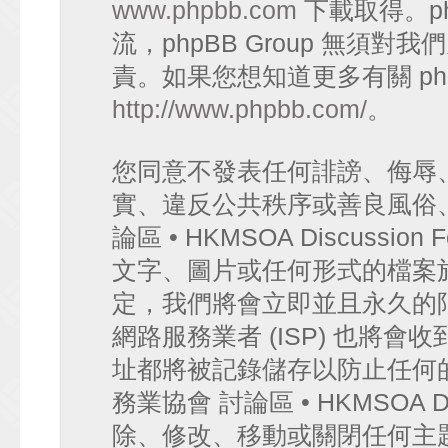
www.phpbb.com
下載取得。p
流，phpBB Group 無須
責。如果您想知道更多有關 ph
http://www.phpbb.com/
。
您同意不發表任何誹謗、侮辱
實、違反公共秩序或善良風俗
論區 • HKMSOA Discuss
文字、圖片或任何形式的檔案
定，我們將會立即並且永久的
網路服務業者 (ISP) 也將會
址都將被記錄儲存以防止任何
務業協會 討論區 • HKMSOA D
除、修改、移動或關閉任何主