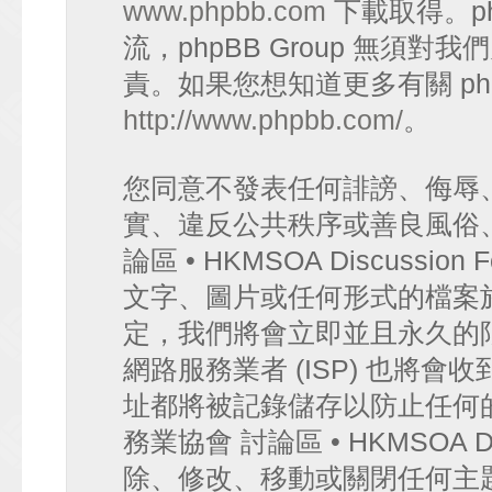
www.phpbb.com
下載取得。p
流，phpBB Group 無須
責。如果您想知道更多有關 ph
http://www.phpbb.com/
。
您同意不發表任何誹謗、侮辱
實、違反公共秩序或善良風俗
論區 • HKMSOA Discuss
文字、圖片或任何形式的檔案
定，我們將會立即並且永久的
網路服務業者 (ISP) 也將會
址都將被記錄儲存以防止任何
務業協會 討論區 • HKMSOA D
除、修改、移動或關閉任何主