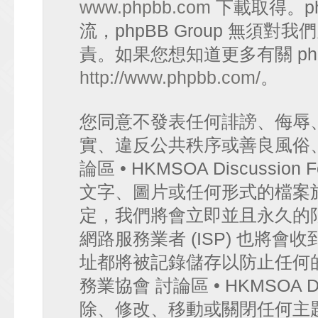
www.phpbb.com
下載取得。p
流，phpBB Group 無須
責。如果您想知道更多有關 ph
http://www.phpbb.com/
。
您同意不發表任何誹謗、侮辱
實、違反公共秩序或善良風俗
論區 • HKMSOA Discuss
文字、圖片或任何形式的檔案
定，我們將會立即並且永久的
網路服務業者 (ISP) 也將會
址都將被記錄儲存以防止任何
務業協會 討論區 • HKMSOA D
除、修改、移動或關閉任何主