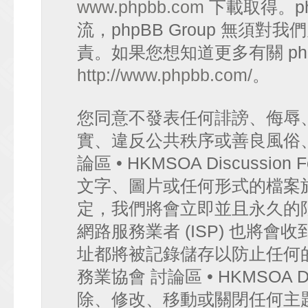
www.phpbb.com
下載取得。p
流，phpBB Group 無須
責。如果您想知道更多有關 ph
http://www.phpbb.com/
。
您同意不發表任何誹謗、侮辱
實、違反公共秩序或善良風俗
論區 • HKMSOA Discuss
文字、圖片或任何形式的檔案
定，我們將會立即並且永久的
網路服務業者 (ISP) 也將會
址都將被記錄儲存以防止任何
務業協會 討論區 • HKMSOA D
除、修改、移動或關閉任何主