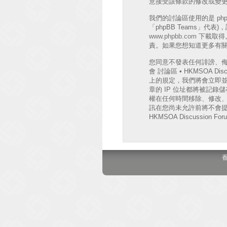
意接受該條款的修改或變
我們的討論區使用的是 phpB
「phpBB Teams」代
www.phpbb.com
下載取得。
責。如果您想知道更多有關 
您同意不發表任何誹謗、
會 討論區 • HKMSOA
上的規定，我們將會立即並
章的 IP 位址都將被記錄儲存
權在任何時間移除、修改
訊在您尚未允許前將不會提
HKMSOA Discussion