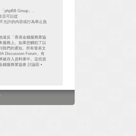
hpBB Group」、
出並且可以從
許或不允許的內容或行為舉止負
他違反「香港金錢服務業協
檔案於本服務上。如果您觸犯了以
收到我們的通知。所有發表文
cussion Forum」有
將被存入資料庫中。這些資
錢服務業協會 討論區 •
。