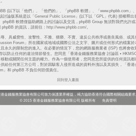
更。
B (以下以「他們」、「他們的」、「phpBB 軟體」、「www.phpbb.com」、「p
表)，該討論版系統是以「
General Public License
」(以下以「GPL」代表) 授權釋
phpBB 軟體僅協助網路上的討論以及交流，phpBB Group 無須對我們允
phpBB 的資訊，請前往：
http://www.phpbb.com/
。
侮辱、具威脅性、攻擊性、不雅、猥褻、不實、違反公共秩序或善良風俗、或其
 Discussion Forum」所在國家或地域或國際公法之文字、圖片或任何形式的
且永久的限制您的進入。在必要的情況下，您的網路服務業者 (ISP) 也將會
以防止任何的違法情節發生。您同意「香港金錢服務業協會 討論區 • HKMSOA Dis
、移動或關閉任何主題的權力。作為一個使用者，您同意您所提供的任何資訊都
供給任何第三方公司，對於因駭客入侵所造成的資料外洩以及其損失，「香港金
 Forum」和 phpBB 不負任何賠償責任。
回到登入畫面
香港金錢服務業協會有限公司致力保護業界權益，竭力協助香港符合國際相關組織要求
© 2015 香港金錢服務業協會有限公司 版權所有
免責聲明