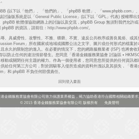
更。
B (以下以「他們」、「他們的」、「phpBB 軟體」、「www.phpbb.com」、「p
表)，該討論版系統是以「
General Public License
」(以下以「GPL」代表) 授權釋
phpBB 軟體僅協助網路上的討論以及交流，phpBB Group 無須對我們允
phpBB 的資訊，請前往：
http://www.phpbb.com/
。
侮辱、具威脅性、攻擊性、不雅、猥褻、不實、違反公共秩序或善良風俗、或其
 Discussion Forum」所在國家或地域或國際公法之文字、圖片或任何形式的
且永久的限制您的進入。在必要的情況下，您的網路服務業者 (ISP) 也將會
以防止任何的違法情節發生。您同意「香港金錢服務業協會 討論區 • HKMSOA Dis
、移動或關閉任何主題的權力。作為一個使用者，您同意您所提供的任何資訊都
供給任何第三方公司，對於因駭客入侵所造成的資料外洩以及其損失，「香港金
 Forum」和 phpBB 不負任何賠償責任。
回到登入畫面
香港金錢服務業協會有限公司致力保護業界權益，竭力協助香港符合國際相關組織要求
© 2015 香港金錢服務業協會有限公司 版權所有
免責聲明