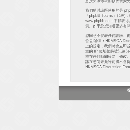
意接受該條款的修改或變
我們的討論區使用的是 phpB
「phpBB Teams」代
www.phpbb.com
下載取得。
責。如果您想知道更多有關 
您同意不發表任何誹謗、
會 討論區 • HKMSOA
上的規定，我們將會立即並
章的 IP 位址都將被記錄儲存
權在任何時間移除、修改
訊在您尚未允許前將不會提
HKMSOA Discussion