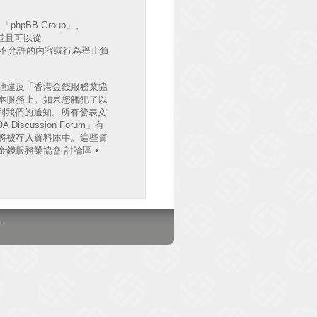
hpBB Group」、
出並且可以從
許或不允許的內容或行為舉止負
他違反「香港金錢服務業協
檔案於本服務上。如果您觸犯了以
收到我們的通知。所有發表文
cussion Forum」有
將被存入資料庫中。這些資
錢服務業協會 討論區 •
。