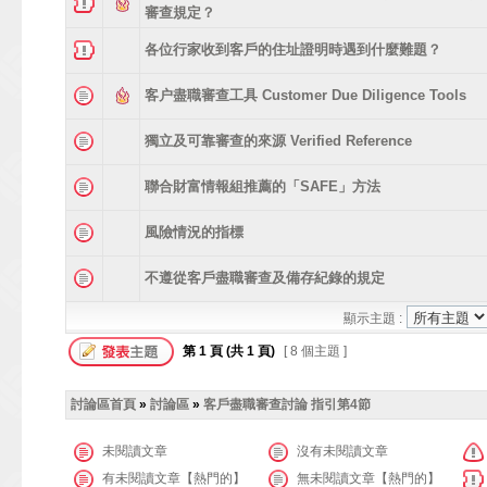
審查規定？
各位行家收到客戶的住址證明時遇到什麼難題？
客户盡職審查工具 Customer Due Diligence Tools
獨立及可靠審查的來源 Verified Reference
聯合財富情報組推薦的「SAFE」方法
風險情況的指標
不遵從客戶盡職審查及備存紀錄的規定
顯示主題 :
第
1
頁 (共
1
頁)
[ 8 個主題 ]
討論區首頁
»
討論區
»
客戶盡職審查討論 指引第4節
未閱讀文章
沒有未閱讀文章
有未閱讀文章【熱門的】
無未閱讀文章【熱門的】