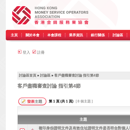
主頁
關於本會
本會課程
業界資訊
銀行關係
討論區
登入
註冊
討論區首頁
»
討論區
»
客戶盡職審查討論 指引第4節
客戶盡職審查討論 指引第4節
第
1
頁 (共
1
頁)
[ 8 個主題 ]
主題
複印身份證明文件及有效住址證明文件是否符合對個人