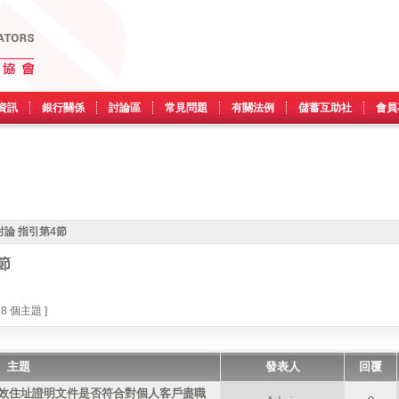
資訊
銀行關係
討論區
常見問題
有關法例
儲蓄互助社
會員
論 指引第4節
節
 8 個主題 ]
主題
發表人
回覆
效住址證明文件是否符合對個人客戶盡職