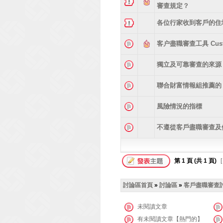
審查規定？
各位行家收到客戶的住
客户盡職審查工具 Custome
獨立及可靠審查的來源 Veri
聯合財富情報組推薦的「
風險情況的指標
不遵從客戶盡職審查及
第
1
頁 (共
1
頁)
[
討論區首頁
»
討論區
»
客戶盡職審查討
未閱讀文章
有未閱讀文章【熱門的】