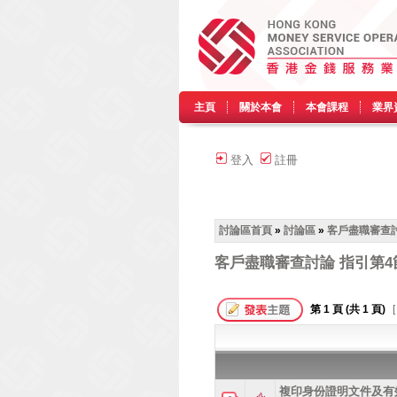
主頁
關於本會
本會課程
業界
登入
註冊
討論區首頁
»
討論區
»
客戶盡職審查討
客戶盡職審查討論 指引第4
第
1
頁 (共
1
頁)
[
複印身份證明文件及有