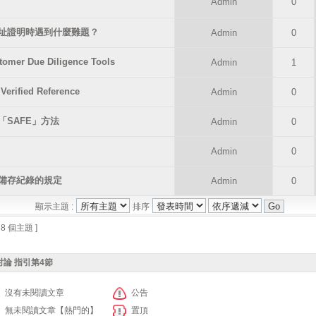
Admin
0
址證明時遇到什麼難題？
Admin
0
r Due Diligence Tools
Admin
1
fied Reference
Admin
0
SAFE」方法
Admin
0
Admin
0
備存紀錄的規定
Admin
0
顯示主題 :
排序
 8 個主題 ]
論 指引第4節
沒有未閱讀文章
公告
無未閱讀文章【熱門的】
置頂