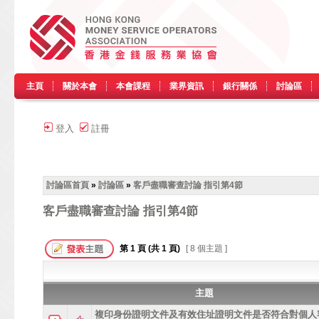
主頁
關於本會
本會課程
業界資訊
銀行關係
討論區
登入
註冊
討論區首頁
»
討論區
»
客戶盡職審查討論 指引第4節
客戶盡職審查討論 指引第4節
第
1
頁 (共
1
頁)
[ 8 個主題 ]
主題
複印身份證明文件及有效住址證明文件是否符合對個人