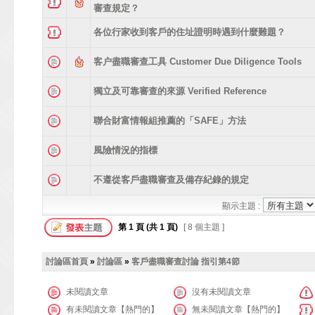
審查規定？
各位行家收到客戶的住址證明時遇到什麼難題？
客户盡職審查工具 Customer Due Diligence Tools
獨立及可靠審查的來源 Verified Reference
聯合財富情報組推薦的「SAFE」方法
風險情況的指標
不遵從客戶盡職審查及備存紀錄的規定
顯示主題 :
第
1
頁 (共
1
頁)
[ 8 個主題 ]
討論區首頁
»
討論區
»
客戶盡職審查討論 指引第4節
未閱讀文章
沒有未閱讀文章
有未閱讀文章【熱門的】
無未閱讀文章【熱門的】