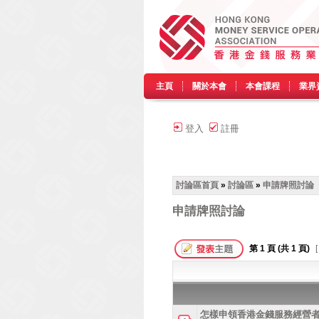
主頁
關於本會
本會課程
業界
登入
註冊
討論區首頁
»
討論區
»
申請牌照討論
申請牌照討論
第
1
頁 (共
1
頁)
[
怎樣申領香港金錢服務經營者