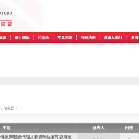
資訊
銀行關係
討論區
常見問題
有關法例
儲蓄互助社
會員
 3 個主題 ]
主題
發表人
回覆
牌照(即匯款代理人和貨幣兌換商)及牌照