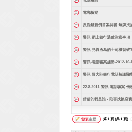
電話騙案
電郵騙案
反洗錢新例首案開審 無牌找
警訊 網上銀行過數注意事項
警訊 見義勇為的士司機智破
警訊-電話騙案趨勢-2012-10-
警訊 冒大陸銀行電話短訊騙
22-8-2011 警訊 電話騙
猜猜的我是誰 - 陷害找換店
第
1
頁 (共
1
頁)
[