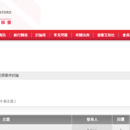
資訊
銀行關係
討論區
常見問題
有關法例
儲蓄互助社
會員
犯罪案件討論
 9 個主題 ]
主題
發表人
回覆