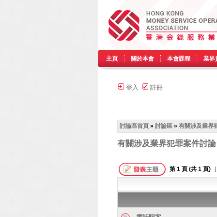
主頁
關於本會
本會課程
業界
登入
註冊
討論區首頁
»
討論區
»
有關涉及業界
有關涉及業界犯罪案件討論
第
1
頁 (共
1
頁)
[