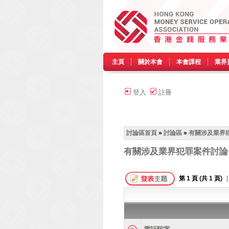
主頁
關於本會
本會課程
業界
登入
註冊
討論區首頁
»
討論區
»
有關涉及業界
有關涉及業界犯罪案件討論
第
1
頁 (共
1
頁)
[