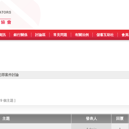
資訊
銀行關係
討論區
常見問題
有關法例
儲蓄互助社
會員
犯罪案件討論
 9 個主題 ]
主題
發表人
回覆