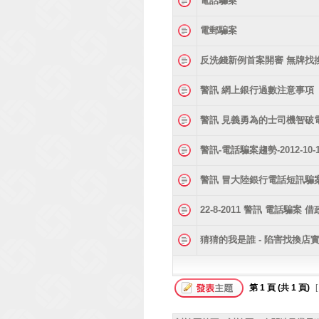
電話騙案
電郵騙案
反洗錢新例首案開審 無牌找
警訊 網上銀行過數注意事項
警訊 見義勇為的士司機智破
警訊-電話騙案趨勢-2012-10-
警訊 冒大陸銀行電話短訊騙
22-8-2011 警訊 電話騙
猜猜的我是誰 - 陷害找換店
第
1
頁 (共
1
頁)
[