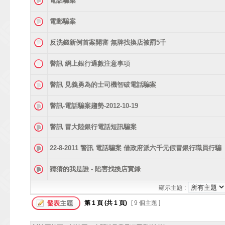
電話騙案
電郵騙案
反洗錢新例首案開審 無牌找換店被罰5千
警訊 網上銀行過數注意事項
警訊 見義勇為的士司機智破電話騙案
警訊-電話騙案趨勢-2012-10-19
警訊 冒大陸銀行電話短訊騙案
22-8-2011 警訊 電話騙案 借政府派六千元假冒銀行職員行騙
猜猜的我是誰 - 陷害找換店實錄
顯示主題 :
第
1
頁 (共
1
頁)
[ 9 個主題 ]