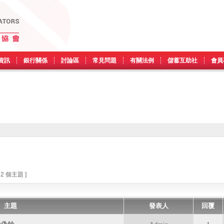
資訊
銀行關係
討論區
常見問題
有關法例
儲蓄互助社
會員
 2 個主題 ]
主題
發表人
回覆