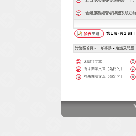
近日多宗報導發現港幣一千
金錢服務經營者牌照系統功
第
1
頁 (共
1
頁)
[
討論區首頁
»
一般事務
»
建議及問題
未閱讀文章
有未閱讀文章【熱門的】
有未閱讀文章【鎖定的】