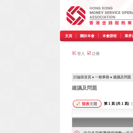
主頁
關於本會
本會課程
業界
登入
註冊
討論區首頁
»
一般事務
»
建議及問題
建議及問題
第
1
頁 (共
1
頁)
[